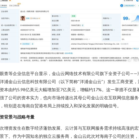
眼查等企业信息平台显示，金山云网络技术有限公司旗下全资子公司——
洋浦金山云信息科技有限公司（以下简称“洋浦金山云”）发生工商变更，
资本由约5.98亿美元大幅增加至7亿美元，增幅约17%。这一举措不仅显
强了公司的资本实力，也向市场传递出其母公司金山云在互联网信息服务
，特别是在海南自贸港布局上持续投入和深化发展的明确信号。
资背景与战略考量
次增资发生在数字经济蓬勃发展、云计算与互联网服务需求持续高涨的宏
景下。作为中国知名的独立云服务商，金山云此次对海南子公司的注资，