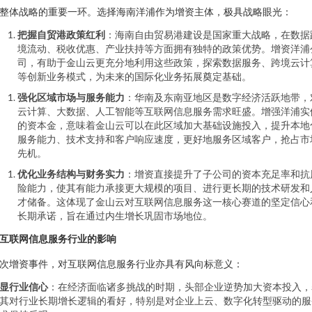
整体战略的重要一环。选择海南洋浦作为增资主体，极具战略眼光：
把握自贸港政策红利
：海南自由贸易港建设是国家重大战略，在数据
境流动、税收优惠、产业扶持等方面拥有独特的政策优势。增资洋浦
司，有助于金山云更充分地利用这些政策，探索数据服务、跨境云计
等创新业务模式，为未来的国际化业务拓展奠定基础。
强化区域市场与服务能力
：华南及东南亚地区是数字经济活跃地带，
云计算、大数据、人工智能等互联网信息服务需求旺盛。增强洋浦实
的资本金，意味着金山云可以在此区域加大基础设施投入，提升本地
服务能力、技术支持和客户响应速度，更好地服务区域客户，抢占市
先机。
优化业务结构与财务实力
：增资直接提升了子公司的资本充足率和抗
险能力，使其有能力承接更大规模的项目、进行更长期的技术研发和
才储备。这体现了金山云对互联网信息服务这一核心赛道的坚定信心
长期承诺，旨在通过内生增长巩固市场地位。
互联网信息服务行业的影响
次增资事件，对互联网信息服务行业亦具有风向标意义：
显行业信心
：在经济面临诸多挑战的时期，头部企业逆势加大资本投入，
其对行业长期增长逻辑的看好，特别是对企业上云、数字化转型驱动的服