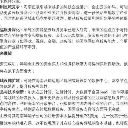
求保持乐观。
剧区域竞争
：海南正吸引越来越多的科技企业落户。金山云的加码，可能
动更多云服务商和互联网企业关注并投资海南，进一步激活当地数字产业
，同时也使得区域市场竞争更趋激烈，推动服务质量和创新水平的整体提
。
焦服务深化
：单纯的资源型云服务竞争已进入红海，未来的焦点在于与行
度结合的解决方案和增值服务。金山云此次增资，资金很可能用于深化在
垂直行业（如游戏、视频、金融、政务等）的互联网信息服务能力，向更
值的产业链环节攀升。
来展望
资完成后，洋浦金山云的资金实力和业务拓展潜力将得到实质性增强。预
将在以下方面发力：
础设施扩建
：可能在海南及周边地区规划或建设新的数据中心、网络节点
降低延迟，提升服务可靠性。
品与技术创新
：加大在云计算、边缘计算、大数据平台及SaaS（软件即
）等领域的研发投入，推出更贴合区域及行业需求的互联网信息服务产品
态与合作
：利用海南的开放平台，积极探索与国内外企业的合作，共同构
字服务生态，特别是在跨境数据服务、国际业务支撑等方面寻求突破。
山云将其海南洋浦子公司的注册资本大幅提升至7亿美元，是一次基于长
展战略的精准布局。这不仅巩固了其在核心业务领域的资本基础，也顺应