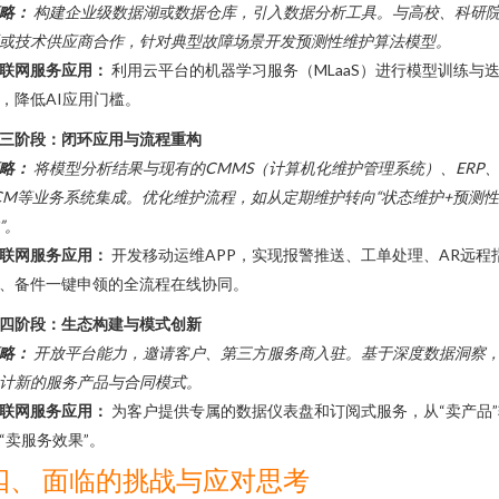
略：
构建企业级数据湖或数据仓库，引入数据分析工具。与高校、科研
或技术供应商合作，针对典型故障场景开发预测性维护算法模型。
联网服务应用：
利用云平台的机器学习服务（MLaaS）进行模型训练与
，降低AI应用门槛。
三阶段：闭环应用与流程重构
略：
将模型分析结果与现有的CMMS（计算机化维护管理系统）、ERP
CM等业务系统集成。优化维护流程，如从定期维护转向“状态维护+预测
”。
联网服务应用：
开发移动运维APP，实现报警推送、工单处理、AR远程
、备件一键申领的全流程在线协同。
四阶段：生态构建与模式创新
略：
开放平台能力，邀请客户、第三方服务商入驻。基于深度数据洞察
计新的服务产品与合同模式。
联网服务应用：
为客户提供专属的数据仪表盘和订阅式服务，从“卖产品”
“卖服务效果”。
四、 面临的挑战与应对思考