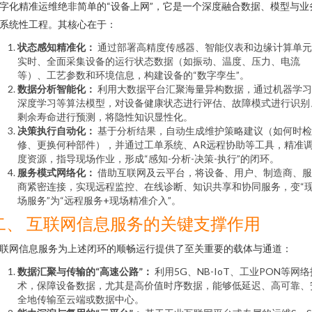
字化精准运维绝非简单的“设备上网”，它是一个深度融合数据、模型与业
系统性工程。其核心在于：
状态感知精准化：
通过部署高精度传感器、智能仪表和边缘计算单元
实时、全面采集设备的运行状态数据（如振动、温度、压力、电流
等）、工艺参数和环境信息，构建设备的“数字孪生”。
数据分析智能化：
利用大数据平台汇聚海量异构数据，通过机器学习
深度学习等算法模型，对设备健康状态进行评估、故障模式进行识别
剩余寿命进行预测，将隐性知识显性化。
决策执行自动化：
基于分析结果，自动生成维护策略建议（如何时检
修、更换何种部件），并通过工单系统、AR远程协助等工具，精准
度资源，指导现场作业，形成“感知-分析-决策-执行”的闭环。
服务模式网络化：
借助互联网及云平台，将设备、用户、制造商、服
商紧密连接，实现远程监控、在线诊断、知识共享和协同服务，变“
场服务”为“远程服务+现场精准介入”。
二、 互联网信息服务的关键支撑作用
联网信息服务为上述闭环的顺畅运行提供了至关重要的载体与通道：
数据汇聚与传输的“高速公路”：
利用5G、NB-IoT、工业PON等网络
术，保障设备数据，尤其是高价值时序数据，能够低延迟、高可靠、
全地传输至云端或数据中心。