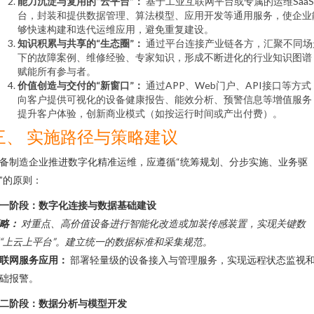
能力沉淀与复用的“云平台”：
基于工业互联网平台或专属的运维Saa
台，封装和提供数据管理、算法模型、应用开发等通用服务，使企业
够快速构建和迭代运维应用，避免重复建设。
知识积累与共享的“生态圈”：
通过平台连接产业链各方，汇聚不同场
下的故障案例、维修经验、专家知识，形成不断进化的行业知识图谱
赋能所有参与者。
价值创造与交付的“新窗口”：
通过APP、Web门户、API接口等方式
向客户提供可视化的设备健康报告、能效分析、预警信息等增值服务
提升客户体验，创新商业模式（如按运行时间或产出付费）。
三、 实施路径与策略建议
备制造企业推进数字化精准运维，应遵循“统筹规划、分步实施、业务驱
”的原则：
一阶段：数字化连接与数据基础建设
略：
对重点、高价值设备进行智能化改造或加装传感装置，实现关键数
“上云上平台”。建立统一的数据标准和采集规范。
联网服务应用：
部署轻量级的设备接入与管理服务，实现远程状态监视
础报警。
二阶段：数据分析与模型开发