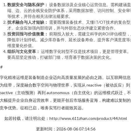
数据安全与隐私保护：
设备数据涉及企业核心运营信息。需构建涵盖
端、边、云的全栈安全防护体系，采用数据加密、访问控制、安全审
等技术，并符合相关法律法规要求。
技术融合与人才短缺：
需要既懂装备技术、又懂IT/OT技术的复合型
才。企业应加强内部培训，并与外部生态伙伴建立紧密合作。
投资回报与价值衡量：
前期投入较大，需建立科学的ROI评估模型，
降低非计划停机、减少库存备件、延长设备寿命、提升客户满意度等
维度量化价值。
组织与文化变革：
运维数字化转型不仅是技术项目，更是管理变革。
要高层坚定推动，打破部门墙，培育基于数据决策的文化。
##
字化精准运维是装备制造企业迈向高质量发展的必由之路。以互联网信息
为纽带，深度融合数字空间与物理世界，实现从 reactive（被动反应）到
roactive（主动预测）再到 autonomous（自主优化）的运维模式跃迁，
大幅提升企业自身运营效率，更能开创后市场服务蓝海，构建难以复制的
竞争优势。征程已启，唯务实笃行者能致其远。
如若转载，请注明出处：http://www.611zhan.com/product/44.html
更新时间：2026-08-06 07:14:56